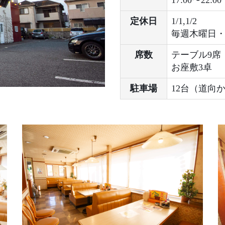
17:00〜22:00
定休日
1/1,1/2
毎週木曜日・
席数
テーブル9席
お座敷3卓
駐車場
12台（道向